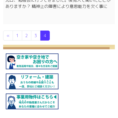
ありますか？ 精神上の障害により意思能力を欠く事に
投稿ナビゲーション
«
1
2
3
4