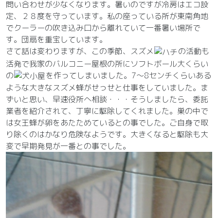
問い合わせが少なくなります。暑いのですが冷房はエコ設
定、２８度を守っています。私の座っている所が東南角地
でクーラーの吹き込み口から離れていて一番暑い場所で
す。団扇を重宝しています。
さて話は変わりますが、この季節、スズメ
の活動も
活発で我家のバルコニー屋根の所にソフトボール大くらい
の
を作ってしまいました。7～8センチくらいある
ような大きなスズメ蜂がせっせと仕事をしていました。ま
ずいと思い、早速役所へ相談・・・そうしましたら、委託
業者を紹介されて、丁寧に駆除してくれました。巣の中で
は女王蜂が卵をあたためているとの事でした。ご自身で取
り除くのはかなり危険なようです。大きくなると駆除も大
変で早期発見が一番との事でした。