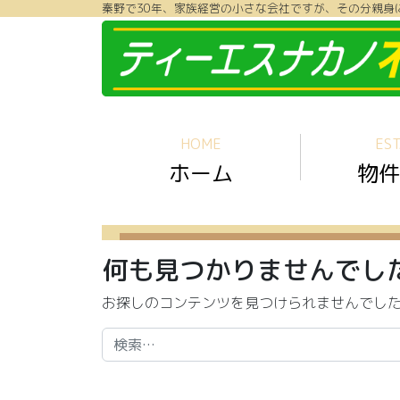
秦野で30年、家族経営の小さな会社ですが、その分親身
コンテンツへスキップ
HOME
EST
ホーム
物件
何も見つかりませんでし
お探しのコンテンツを見つけられませんでし
検索: