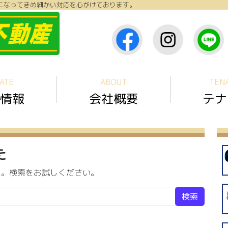
になってきめ細かい対応を心がけております。
ATE
ABOUT
TEN
情報
会社概要
テナ
た
た。検索をお試しください。