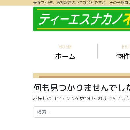
秦野で30年、家族経営の小さな会社ですが、その分親身
コンテンツへスキップ
HOME
EST
ホーム
物件
何も見つかりませんでし
お探しのコンテンツを見つけられませんでし
検索: