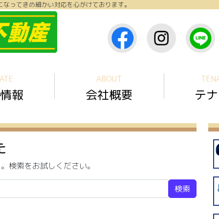
になってきめ細かい対応を心がけております。
ATE
ABOUT
TEN
情報
会社概要
テナ
た
た。検索をお試しください。