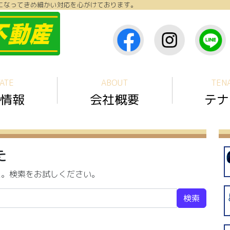
になってきめ細かい対応を心がけております。
ATE
ABOUT
TEN
情報
会社概要
テナ
た
た。検索をお試しください。