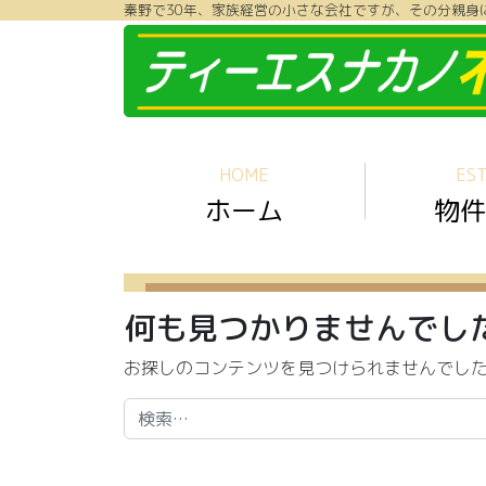
秦野で30年、家族経営の小さな会社ですが、その分親身
コンテンツへスキップ
HOME
EST
ホーム
物件
何も見つかりませんでし
お探しのコンテンツを見つけられませんでし
検索: