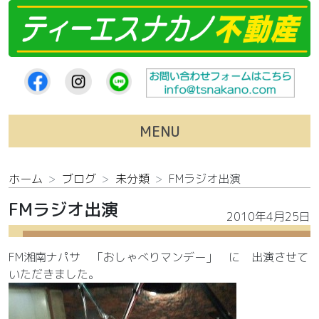
コンテンツへスキップ
MENU
ホーム
ブログ
未分類
FMラジオ出演
FMラジオ出演
2010年4月25日
FM湘南ナパサ 「おしゃべりマンデー」 に 出演させて
いただきました。