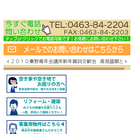
投稿ナビゲーション
２０１０秦野青年会議所新年賀詞交歓会
高見盛関と