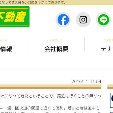
になってきめ細かい対応を心がけております。
ATE
ABOUT
TEN
情報
会社概要
テナ
2016年1月13日
年頃になってきたということで、最近は行くことの無かっ
キー場、圏央道の開通で近くて便利。若いときは道中も